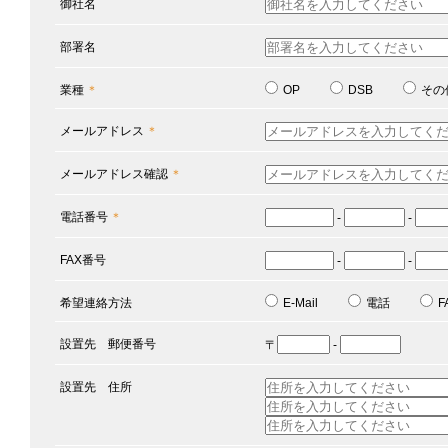
御社名
部署名
業種
＊
OP
DSB
その
メールアドレス
＊
メールアドレス確認
＊
電話番号
＊
-
-
FAX番号
-
-
希望連絡方法
E-Mail
電話
F
設置先 郵便番号
〒
-
設置先 住所